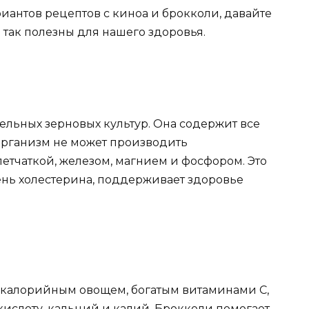
ариантов рецептов с киноа и брокколи, давайте
так полезны для нашего здоровья.
ельных зерновых культур. Она содержит все
организм не может производить
летчаткой, железом, магнием и фосфором. Это
ень холестерина, поддерживает здоровье
окалорийным овощем, богатым витаминами С,
кислоту, кальций и калий. Брокколи помогает