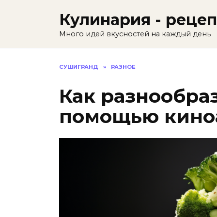
Skip
Кулинария - реце
to
content
Много идей вкусностей на каждый день
СУШИГРАНД
»
РАЗНОЕ
Как разнообраз
помощью киноа