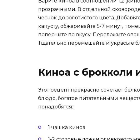
Варите киноа в соотношении 1:2 (кино
прозрачными. В отдельной сковороде
чеснок до золотистого цвета. Добавь
капусту, обжаривайте 5-7 минут, пом
поперчите по вкусу. Переложите овощ
Тщательно перемешайте и украсьте 
Киноа с брокколи 
Этот рецепт прекрасно сочетает бел
блюдо, богатое питательными вещест
понадобятся:
1 чашка киноа
1-2 столовые ложки оливкового м