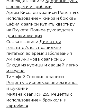
Надежда
к записи
Здоровые супы
с овощами и грибами
Артём Киселев
к записи
Рецепты с
использованием киноа и брюквы
Сафия
к записи
Купить квартиру
на Пхукете: Полное руководство
для начинающих
Софья
к записи
Диета при
гепатите А: как правильно
питаться во время заболевания
Амина Акимова
к записи
86.
Блюда из курицы и овощей: легко
и вкусно
Тимофей Сорокин
к записи
Рецепты с использованием киноа
и цуккини
Милана
к записи
255. Рецепты с
использованием брокколи и
картофеля