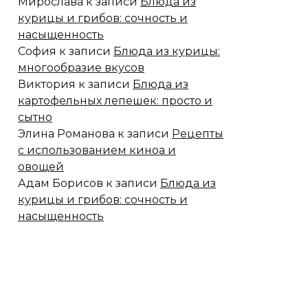
Мирослава
к записи
Блюда из
курицы и грибов: сочность и
насыщенность
София
к записи
Блюда из курицы:
многообразие вкусов
Виктория
к записи
Блюда из
картофельных лепешек: просто и
сытно
Элина Романова
к записи
Рецепты
с использованием киноа и
овощей
Адам Борисов
к записи
Блюда из
курицы и грибов: сочность и
насыщенность