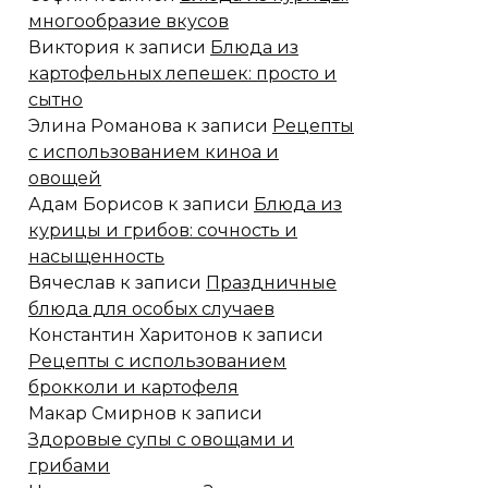
многообразие вкусов
Виктория
к записи
Блюда из
картофельных лепешек: просто и
сытно
Элина Романова
к записи
Рецепты
с использованием киноа и
овощей
Адам Борисов
к записи
Блюда из
курицы и грибов: сочность и
насыщенность
Вячеслав
к записи
Праздничные
блюда для особых случаев
Константин Харитонов
к записи
Рецепты с использованием
брокколи и картофеля
Макар Смирнов
к записи
Здоровые супы с овощами и
грибами