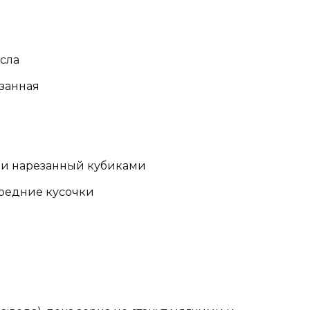
асла
езанная
н и нарезанный кубиками
 средние кусочки