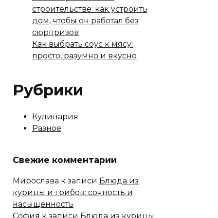
строительстве: как устроить
дом, чтобы он работал без
сюрпризов
Как выбрать соус к мясу:
просто, разумно и вкусно
Рубрики
Кулинария
Разное
Свежие комментарии
Мирослава
к записи
Блюда из
курицы и грибов: сочность и
насыщенность
София
к записи
Блюда из курицы: