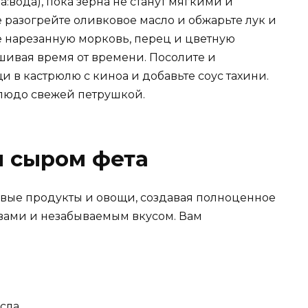
а:вода), пока зерна не станут мягкими и
 разогрейте оливковое масло и обжарьте лук и
те нарезанную морковь, перец и цветную
ешивая время от времени. Посолите и
и в кастрюлю с киноа и добавьте соус тахини.
блюдо свежей петрушкой.
и сыром фета
ковые продукты и овощи, создавая полноценное
вами и незабываемым вкусом. Вам
асла