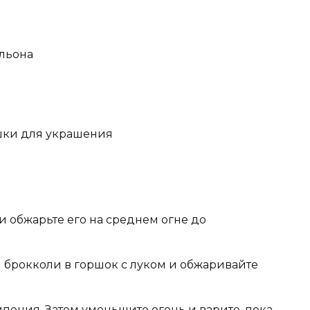
ульона
шки для украшения
 обжарьте его на среднем огне до
 брокколи в горшок с луком и обжаривайте
пения. Затем уменьшите огонь и варите, пока