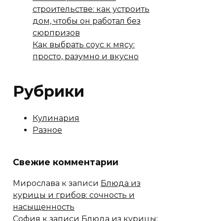
строительстве: как устроить
дом, чтобы он работал без
сюрпризов
Как выбрать соус к мясу:
просто, разумно и вкусно
Рубрики
Кулинария
Разное
Свежие комментарии
Мирослава
к записи
Блюда из
курицы и грибов: сочность и
насыщенность
София
к записи
Блюда из курицы: