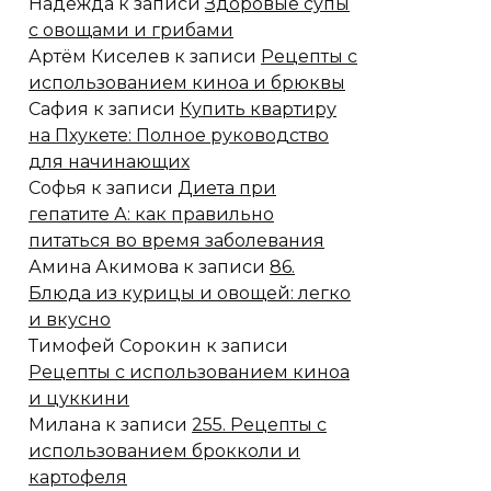
Надежда
к записи
Здоровые супы
с овощами и грибами
Артём Киселев
к записи
Рецепты с
использованием киноа и брюквы
Сафия
к записи
Купить квартиру
на Пхукете: Полное руководство
для начинающих
Софья
к записи
Диета при
гепатите А: как правильно
питаться во время заболевания
Амина Акимова
к записи
86.
Блюда из курицы и овощей: легко
и вкусно
Тимофей Сорокин
к записи
Рецепты с использованием киноа
и цуккини
Милана
к записи
255. Рецепты с
использованием брокколи и
картофеля