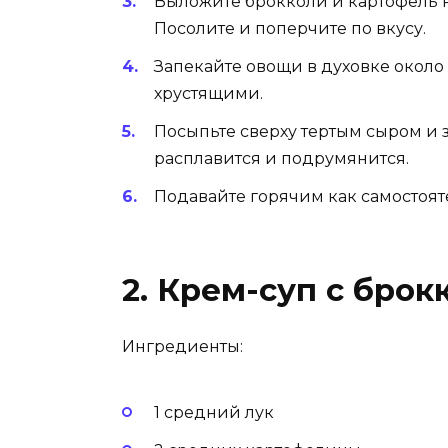
Выложите брокколи и картофель 
Посолите и поперчите по вкусу.
Запекайте овощи в духовке около 
хрустящими.
Посыпьте сверху тертым сыром и з
расплавится и подрумянится.
Подавайте горячим как самостоят
2. Крем-суп с бро
Ингредиенты:
1 средний лук