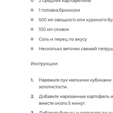
2 средних картофелины
1 головка брокколи
500 мл овощного или куриного б
100 мл сливок
Соль и перец по вкусу
Несколько веточек свежей петру
Инструкции:
Нарежьте лук мелкими кубиками и
золотистости.
Добавьте нарезанные картофель и
вместе около 5 минут.
Добавьте бульон и доведите до ки