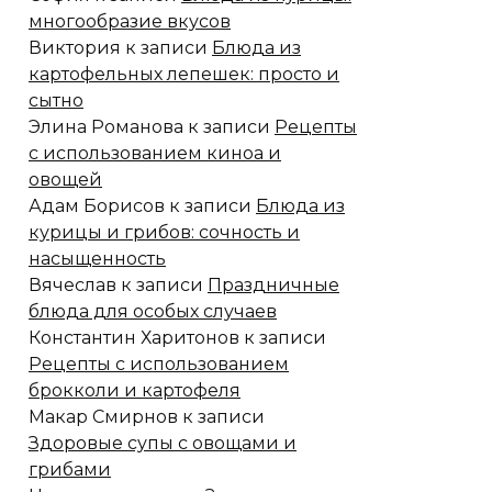
многообразие вкусов
Виктория
к записи
Блюда из
картофельных лепешек: просто и
сытно
Элина Романова
к записи
Рецепты
с использованием киноа и
овощей
Адам Борисов
к записи
Блюда из
курицы и грибов: сочность и
насыщенность
Вячеслав
к записи
Праздничные
блюда для особых случаев
Константин Харитонов
к записи
Рецепты с использованием
брокколи и картофеля
Макар Смирнов
к записи
Здоровые супы с овощами и
грибами