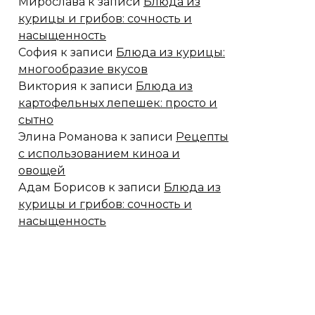
Мирослава
к записи
Блюда из
курицы и грибов: сочность и
насыщенность
София
к записи
Блюда из курицы:
многообразие вкусов
Виктория
к записи
Блюда из
картофельных лепешек: просто и
сытно
Элина Романова
к записи
Рецепты
с использованием киноа и
овощей
Адам Борисов
к записи
Блюда из
курицы и грибов: сочность и
насыщенность