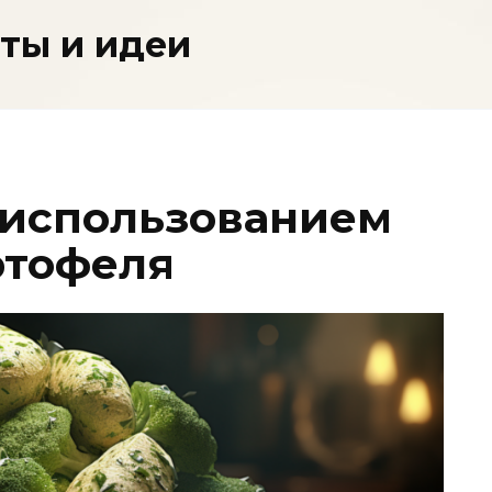
пты и идеи
с использованием
ртофеля